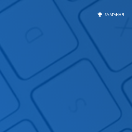
emoji_events
ЗМАГАННЯ