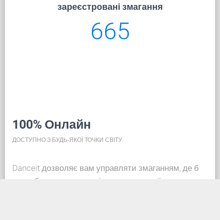
зареєстровані змагання
665
100% Онлайн
ДОСТУПНО З БУДЬ-ЯКОЇ ТОЧКИ СВІТУ
Danceit дозволяє вам управляти змаганням, де б
ви не були, а реєстрація танцювальної школи така
ж проста, як створення облікового запису в
соціальних мережах. Завдяки базі даних у хмарі,
вся інформація завжди актуальна, тож кожен може