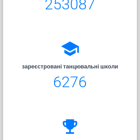
253087
school
зареєстровані танцювальні школи
6276
emoji_events