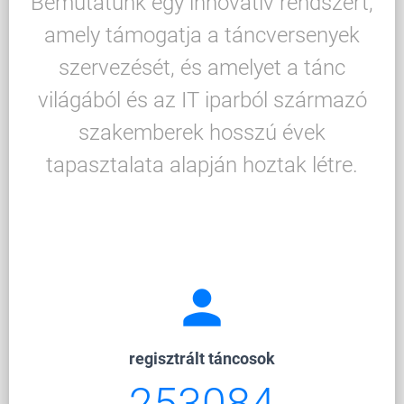
Bemutatunk egy innovatív rendszert,
amely támogatja a táncversenyek
szervezését, és amelyet a tánc
világából és az IT iparból származó
szakemberek hosszú évek
tapasztalata alapján hoztak létre.
person
regisztrált táncosok
253084