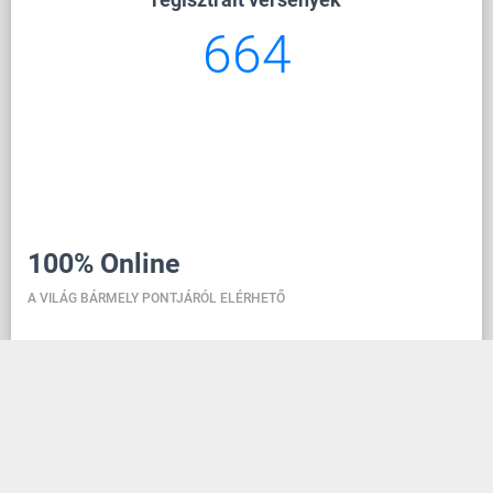
664
100% Online
A VILÁG BÁRMELY PONTJÁRÓL ELÉRHETŐ
A danceit lehetővé teszi a verseny kezelését, bárhol is
vagy, a tánciskolai regisztráció pedig olyan egyszerű,
mint egy közösségi média fiók létrehozása. A
felhőben található adatbázisnak köszönhetően
minden információ mindig naprakész, így bárki