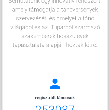
Bemutatunk egy innovatív rendszert,
amely támogatja a táncversenyek
szervezését, és amelyet a tánc
világából és az IT iparból származó
szakemberek hosszú évek
tapasztalata alapján hoztak létre.
person
regisztrált táncosok
253087