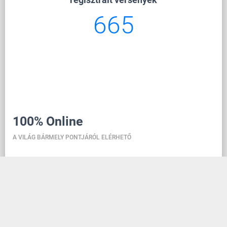
665
100% Online
A VILÁG BÁRMELY PONTJÁRÓL ELÉRHETŐ
A danceit lehetővé teszi a verseny kezelését, bárhol is
vagy, a tánciskolai regisztráció pedig olyan egyszerű,
mint egy közösségi média fiók létrehozása. A
felhőben található adatbázisnak köszönhetően
minden információ mindig naprakész, így bárki