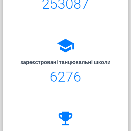
253087
school
зареєстровані танцювальні школи
6276
emoji_events