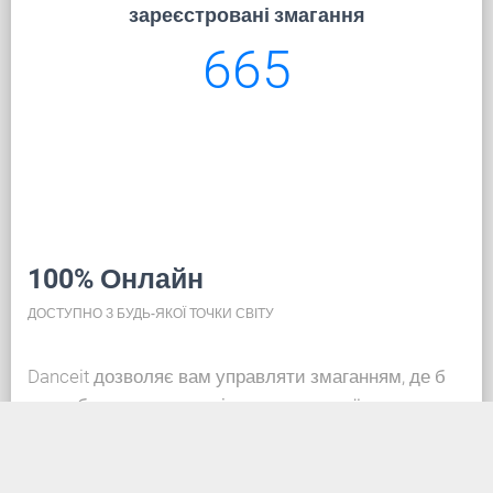
зареєстровані змагання
665
100% Онлайн
ДОСТУПНО З БУДЬ-ЯКОЇ ТОЧКИ СВІТУ
Danceit дозволяє вам управляти змаганням, де б
ви не були, а реєстрація танцювальної школи така
ж проста, як створення облікового запису в
соціальних мережах. Завдяки базі даних у хмарі,
вся інформація завжди актуальна, тож кожен може