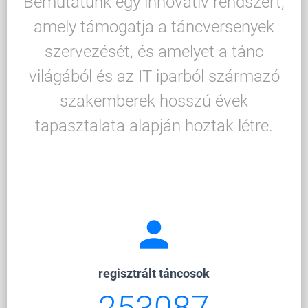
Bemutatunk egy innovatív rendszert,
amely támogatja a táncversenyek
szervezését, és amelyet a tánc
világából és az IT iparból származó
szakemberek hosszú évek
tapasztalata alapján hoztak létre.
person
regisztrált táncosok
253087