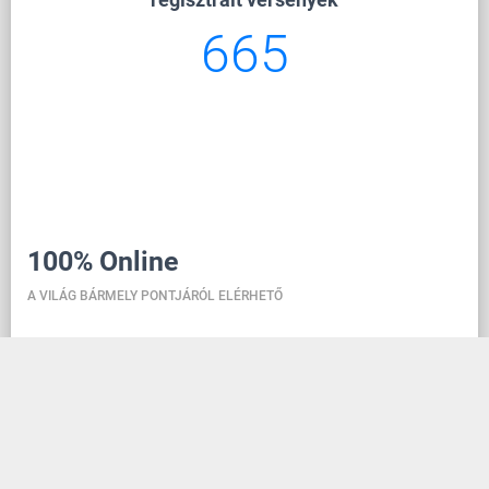
665
100% Online
A VILÁG BÁRMELY PONTJÁRÓL ELÉRHETŐ
A danceit lehetővé teszi a verseny kezelését, bárhol is
vagy, a tánciskolai regisztráció pedig olyan egyszerű,
mint egy közösségi média fiók létrehozása. A
felhőben található adatbázisnak köszönhetően
minden információ mindig naprakész, így bárki